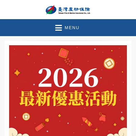
臺灣產物保險 – 官方部落
珍惜此刻●守護未來
MENU
格