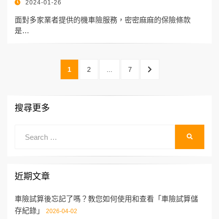
POSTED
2024-01-26
ON
面對多家業者提供的機車險服務，密密麻麻的保險條款
是…
文
PAGE
PAGE
PAGE
NEXT
1
2
...
7
章
PAGE
分
搜尋更多
頁
Search
SEARCH
for:
近期文章
車險試算後忘記了嗎？教您如何使用和查看「車險試算儲
存紀錄」
2026-04-02