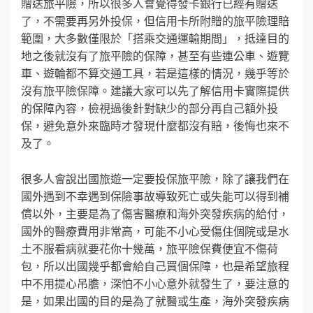
贈送旅平險，所以很多人會覺得發卡銀行已經有贈送
了，不需要再另外投保，但信用卡所附贈的旅平險理賠
範圍，大多數僅限於「搭乘交通運輸期間」，抵達目的
地之後就沒有了旅平險的保障，甚至有些連公車、遊覽
車、遊輪都不算交通工具，若是這樣的情況，幾乎等於
沒有旅平險保障。建議大家可以先了解信用卡實際提供
的保障內容，檢視過後針對缺少的部分再自己額外投
保，避免意外來臨時才發現什麼都沒有賠，後悔也來不
及了。
很多人會說出國旅遊一定要投保旅平險，除了讓我們在
國外遇到不幸遇到保險事故導致死亡或失能可以得到補
償以外，主要是為了傷害醫療和海外突發疾病的給付，
國外的醫療費用非常高，可能不小心受傷住個院或是水
土不服看病就要花你十幾萬，旅平險保費便宜不傷荷
包，所以出國幾乎都會給自己買個保障，也是希望旅程
中不用提心吊膽，深怕不小心意外就發生了，要注意的
是，如果出國的目的是為了就醫或生產，海外突發疾病