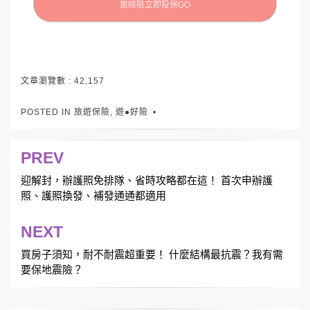
旅綜險立即投保GO
文章瀏覽數 :
42,157
POSTED IN
旅遊保險
,
遊●好險
PREV
文
章
迎解封，辦護照免排隊、省時攻略都在這！ 首次申辦護
照、護照換發、補發通通都適用
導
覽
NEXT
買房子須知，耐不耐震超重要！ 什麼結構最抗震？我有需
要保地震險？