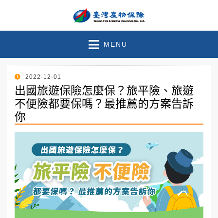
臺灣產物保險 – 官方部落
珍惜此刻●守護未來
MENU
格
POSTED
2022-12-01
ON
出國旅遊保險怎麼保？旅平險、旅遊
不便險都要保嗎？最推薦的方案告訴
你