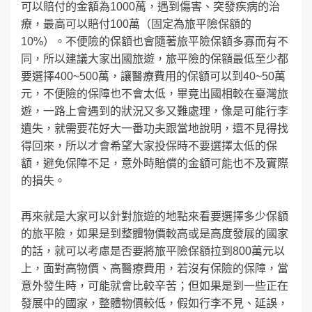
可以賠付的金額為1000萬，遇到傷害、突發疾病的治
療，最高可以賠付100萬（固定為旅平險保額的
10%）。不便險的保額也會隨著旅平險保額多寡而有不
同，所以建議大家出國旅遊，旅平險的保額最低至少都
要選擇400~500萬，讓醫療費用的保額可以到40~50萬
元，不便險的保障也不會太低，畢竟出國相較在臺灣旅
遊，一路上會遇到的狀況又多又難處理，像是可能行李
遺失，就需要花好大一番功夫跟當地說明，還不見得找
得回來，所以才會希望大家投保時不要選擇太低的保
額，避免保障不足，意外時賠償的金額可能也不及實際
的損失。
再來就是大家可以針對旅遊的地點來看要選擇多少保額
的旅平險，如果是到整體物價較高或是高度發展的國家
的話，就可以考慮是否要將旅平險保額拉到800萬元以
上，面對高物價、高醫療費用，若沒有保險的保障，當
意外發生時，可能就會比較辛苦；但如果是到一些正在
發展中的國家，整體物價較低，假如行李不見、延誤，