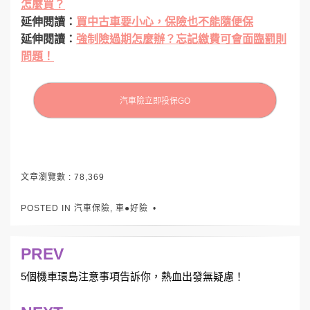
怎麼買？
延伸閱讀：
買中古車要小心，保險也不能隨便保
延伸閱讀：
強制險過期怎麼辦？忘記繳費可會面臨罰則
問題！
汽車險立即投保GO
文章瀏覽數 :
78,369
POSTED IN
汽車保險
,
車●好險
PREV
文
章
5個機車環島注意事項告訴你，熱血出發無疑慮！
導