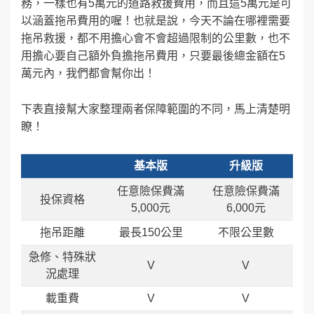
務，一樣也有5萬元的道路救援費用，而且這5萬元是可
以涵蓋拖吊費用的喔！也就是說，今天不論在哪裡需要
拖吊救援，都不用擔心會不會超過限制的公里數，也不
用擔心要自己額外負擔拖吊費用，只要最後總金額在5
萬元內，我們都會幫你出！
下表直接幫大家整理兩者保障範圍的不同，馬上清楚明
瞭！
基本版
升級版
任意險保費滿
任意險保費滿
投保資格
5,000元
6,000元
拖吊距離
最長150公里
不限公里數
急修、特殊狀
V
V
況處理
載重費
V
V