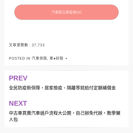
汽車險立即投保GO
文章瀏覽數 :
37,733
POSTED IN
汽車保險
,
車●好險
PREV
文
章
全民防疫新保障，居家檢疫、隔離等就給付定額補償金
導
NEXT
覽
中古車買賣汽車過戶流程大公開，自己辦免代辦，教學懶
人包