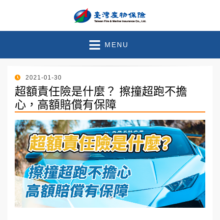
臺灣產物保險 – 官方部落
珍惜此刻●守護未來
MENU
格
POSTED
2021-01-30
ON
超額責任險是什麼？ 擦撞超跑不擔
心，高額賠償有保障