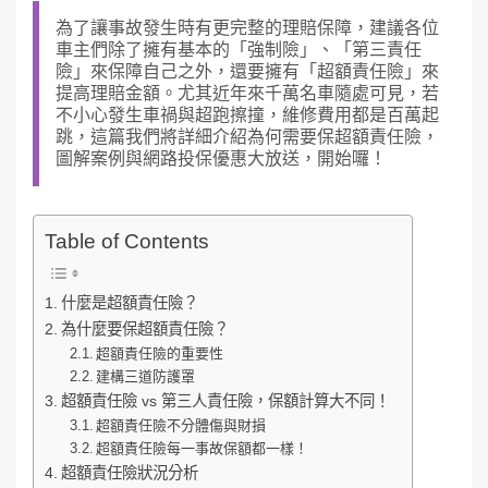
為了讓事故發生時有更完整的理賠保障，建議各位
車主們除了擁有基本的「強制險」、「第三責任
險」來保障自己之外，還要擁有「超額責任險」來
提高理賠金額。尤其近年來千萬名車隨處可見，若
不小心發生車禍與超跑擦撞，維修費用都是百萬起
跳，這篇我們將詳細介紹為何需要保超額責任險，
圖解案例與網路投保優惠大放送，開始囉！
Table of Contents
什麼是超額責任險？
為什麼要保超額責任險？
超額責任險的重要性
建構三道防護罩
超額責任險 vs 第三人責任險，保額計算大不同！
超額責任險不分體傷與財損
超額責任險每一事故保額都一樣！
超額責任險狀況分析