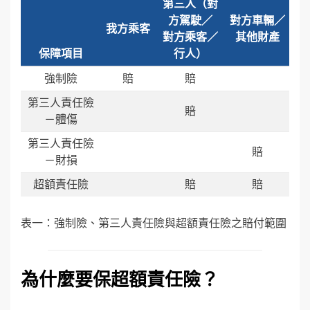
第三人（對
方駕駛／
對方車輛／
我方乘客
對方乘客／
其他財產
保障項目
行人）
強制險
賠
賠
第三人責任險
賠
－體傷
第三人責任險
賠
－財損
超額責任險
賠
賠
表一：強制險、第三人責任險與超額責任險之賠付範圍
為什麼要保超額責任險？