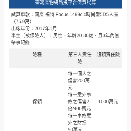
臺灣產物網路投平台保費試算
試算車款：國產 福特 Focus 1499c.c時尚型5D5人座
（75.9萬）
出廠年份：2017年1月
車主（被保險人）：男性、年齡20-30歲、且3年內無
肇事紀錄
險種
第三人責任
超額責任險
險
每一個人之
傷害200萬
元
每一意外事
保額
故之傷害2
1000萬元
倍/400萬元
每一事故意
外之財損
50萬元