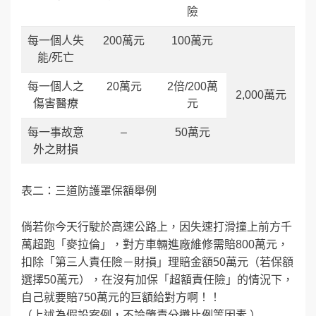
險
每一個人失
200萬元
100萬元
能/死亡
每一個人之
20萬元
2倍/200萬
2,000萬元
傷害醫療
元
每一事故意
–
50萬元
外之財損
表二：三道防護罩保額舉例
倘若你今天行駛於高速公路上，因失速打滑撞上前方千
萬超跑「麥拉倫」，對方車輛進廠維修需賠800萬元，
扣除「第三人責任險－財損」理賠金額50萬元（若保額
選擇50萬元），在沒有加保「超額責任險」的情況下，
自己就要賠750萬元的巨額給對方啊！！
（上述為假設案例，不論肇責分攤比例等因素 ）