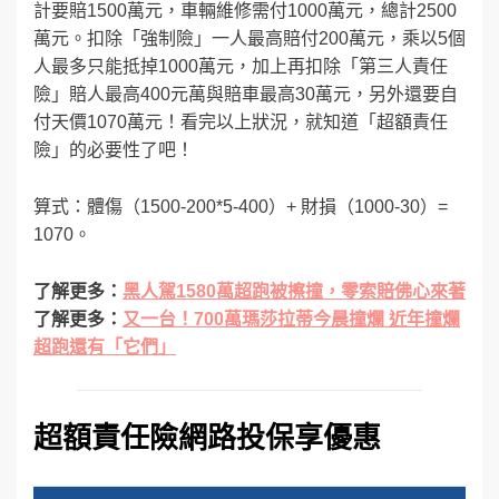
計要賠1500萬元，車輛維修需付1000萬元，總計2500
萬元。扣除「強制險」一人最高賠付200萬元，乘以5個
人最多只能抵掉1000萬元，加上再扣除「第三人責任
險」賠人最高400元萬與賠車最高30萬元，另外還要自
付天價1070萬元！看完以上狀況，就知道「超額責任
險」的必要性了吧！
算式：體傷（1500-200*5-400）+ 財損（1000-30）=
1070。
了解更多：
黑人駕1580萬超跑被擦撞，零索賠佛心來著
了解更多：
又一台！700萬瑪莎拉蒂今晨撞爛 近年撞爛
超跑還有「它們」
超額責任險網路投保享優惠