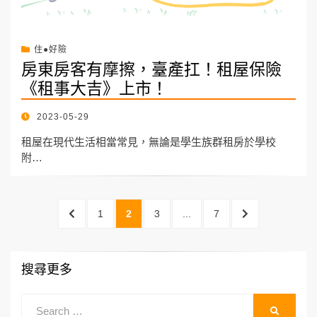
住●好險
房東房客有摩擦，臺產扛！租屋保險
《租事大吉》上市！
POSTED
2023-05-29
ON
租屋在現代生活相當常見，無論是學生族群租房於學校
附…
文
PREVIOUS
PAGE
PAGE
PAGE
PAGE
NEXT
1
2
3
...
7
章
PAGE
PAGE
分
搜尋更多
頁
Search
SEARCH