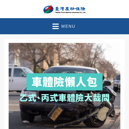
臺灣產物保險 – 官方部落
珍惜此刻●守護未來
MENU
格